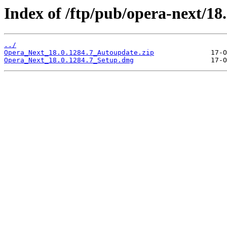
Index of /ftp/pub/opera-next/18
../
Opera_Next_18.0.1284.7_Autoupdate.zip
Opera_Next_18.0.1284.7_Setup.dmg