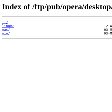
Index of /ftp/pub/opera/desktop
../
linux/
mac/
win/