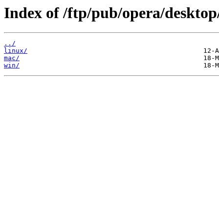
Index of /ftp/pub/opera/desktop
../
linux/
mac/
win/