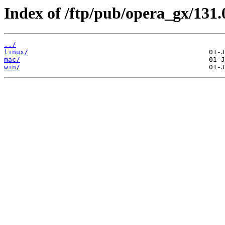
Index of /ftp/pub/opera_gx/131.
../
linux/
mac/
win/